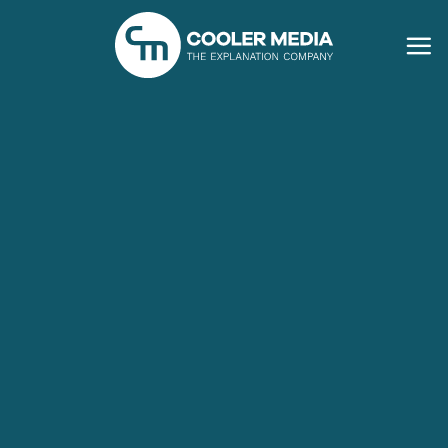
Ga
naar
inhoud