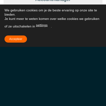
Vrijblijvend advies?
We gebruiken cookies om je de beste ervaring op onze site te
bieden.
Je kunt meer te weten komen over welke cookies we gebruiken
Neem contact op met Lars voor een
settings
of ze uitschakelen in
.
vrijblijvend adviesgesprek op
+31 (0)76 886
7790
of klik op de knop hieronder om direct
Accepteer
een afspraak in te plannen.
Plan afspraak