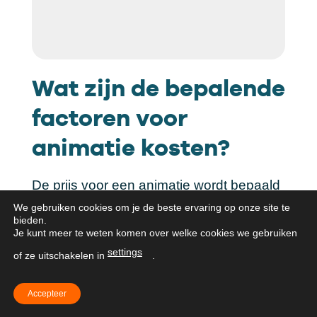
Wat zijn de bepalende
factoren voor
animatie kosten?
De prijs voor een animatie wordt bepaald
door verschillende factoren. Dit is bij bijna
We gebruiken cookies om je de beste ervaring op onze site te
bieden.
iedere animatiestudio zo. We zetten
Je kunt meer te weten komen over welke cookies we gebruiken
daarom de belangrijkste prijsfactoren
settings
of ze uitschakelen in
.
voor je op een rijtje!
Accepteer
Jouw wensen