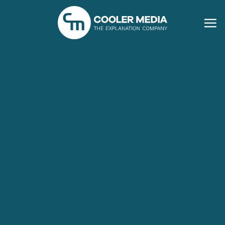
Ga
naar
inhoud