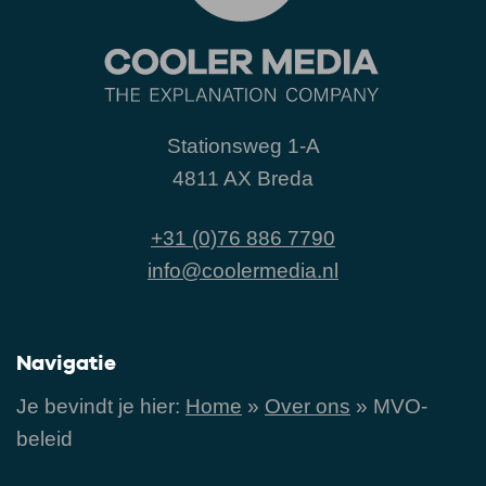
Stationsweg 1-A
4811 AX Breda
+31 (0)76 886 7790
info@coolermedia.nl
Navigatie
Je bevindt je hier:
Home
»
Over ons
»
MVO-
beleid