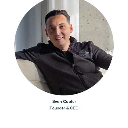
Daniël Visscher
Helen Berger
Sven Cooler
Creative Producer
Founder & CEO
Art Director