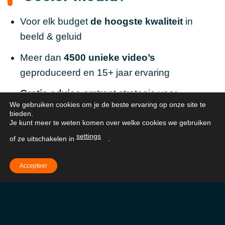
Voor elk budget
de hoogste kwaliteit
in
beeld & geluid
Meer dan
4500 unieke video’s
geproduceerd en 15+ jaar ervaring
Gratis advies
omtrent strategie voor
We gebruiken cookies om je de beste ervaring op onze site te
maximaal rendement
bieden.
Je kunt meer te weten komen over welke cookies we gebruiken
We zijn
flexibel
en denken altijd met je mee
settings
of ze uitschakelen in
.
Meer dan 250 Klanten beoordelen ons met
een
dikke 9+
Accepteer
Vaste prijs
zonder verrassingen
Supersnelle
levering
mogelijk