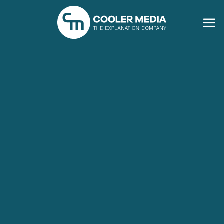
Ga
naar
inhoud