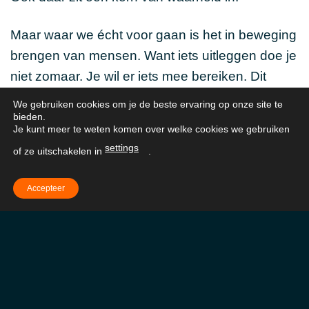
Maar waar we écht voor gaan is het in beweging
brengen van mensen. Want iets uitleggen doe je
niet zomaar. Je wil er iets mee bereiken. Dit
doen we met onze eigen methodiek en een
We gebruiken cookies om je de beste ervaring op onze site te
slimme mix van middelen die we inzetten om
bieden.
Je kunt meer te weten komen over welke cookies we gebruiken
een concreet doel te bereiken. Eerst willen we
settings
of ze uitschakelen in
.
jou helemaal begrijpen, voordat we een
geweldige samenwerking tegemoet gaan.
Accepteer
Hoe dat eruit ziet? We zetten eerst de lijnen uit in
onze – intussen beroemde –
Magic Meeting
.
Met onze unieke aanpak weten we binnen
enkele uren jouw uitdagingen kraakhelder in
beeld te brengen. Hoe we dit precies doen, is