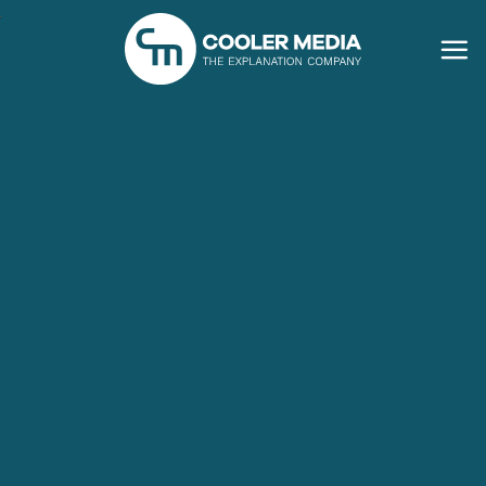
Ga
naar
inhoud