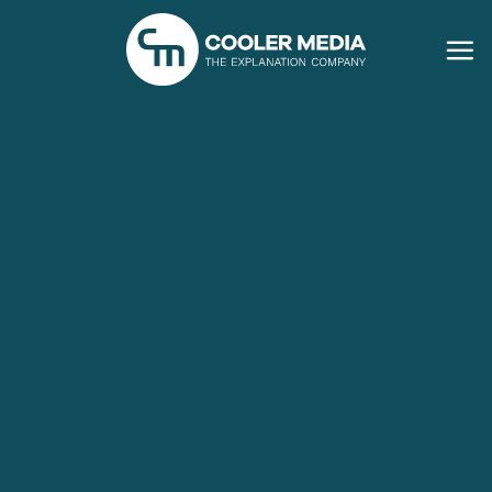
Ga
naar
inhoud