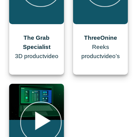
The Grab
ThreeOnine
s
Specialist
Reeks
3D productvideo
productvideo’s