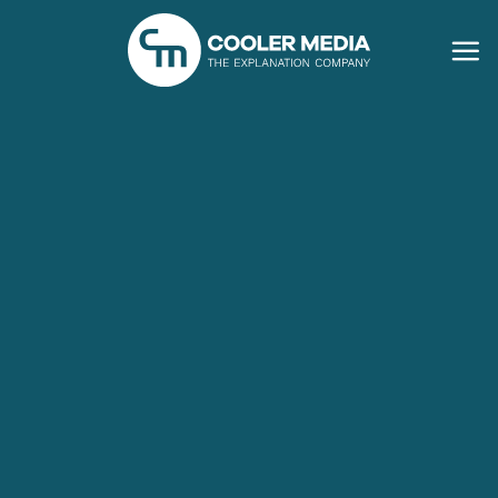
Ga
naar
inhoud