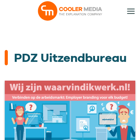
Ga
naar
inhoud
PDZ Uitzendbureau