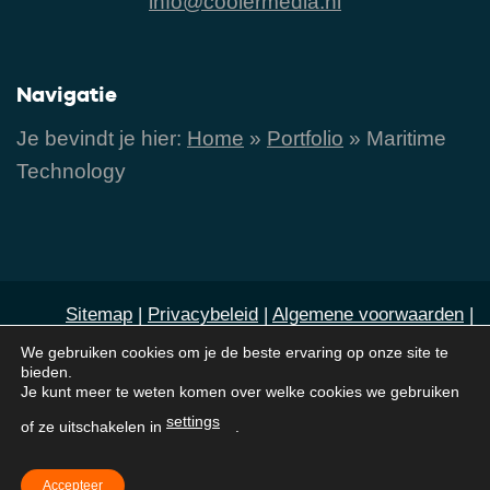
info@coolermedia.nl
Navigatie
Je bevindt je hier:
Home
»
Portfolio
»
Maritime
Technology
Sitemap
|
Privacybeleid
|
Algemene voorwaarden
|
Cookies
|
Contact
We gebruiken cookies om je de beste ervaring op onze site te
bieden.
Je kunt meer te weten komen over welke cookies we gebruiken
© 2011-2026 Cooler Media. Cooler Media is door
settings
of ze uitschakelen in
.
klanten beoordeeld met
een 9,4 / 10 op basis van
200+ reviews
Accepteer