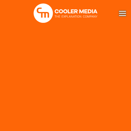
Ga
naar
inhoud