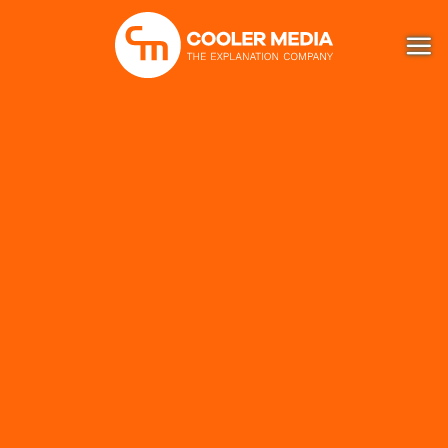
Ga
naar
inhoud