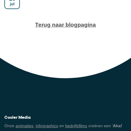
jul
Terug naar blogpagina
Cooler Media
Onze
animaties
,
infographics
en
bedrijfsfilms
creëren een ‘
Aha!