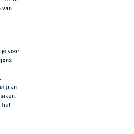
n van
 je voor
rgens
.
et plan
 maken,
 het