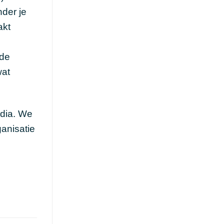
nder je
akt
 de
wat
dia. We
anisatie