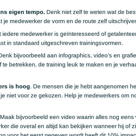
ons eigen tempo.
Denk niet zelf te weten wat de be
t je medewerker de vorm en de route zelf uitschrijve
 iedere medewerker is geïnteresseerd of getalentee
ast in standaard uitgeschreven trainingsvormen.
enk bijvoorbeeld aan
infographics
,
video’s
en grafi
ef te betrekken, de training leuk te maken en je verhaa
rs is hoog
. De mensen die je hebt aangenomen h
d je niet voor ze gekozen. Help je medewerkers om n
Maak bijvoorbeeld een video waarin alles nog eens 
 die overal en altijd kan bekijken wanneer hij of zij
ing voor het eerst gegeven wordt heeft dit 10% impac