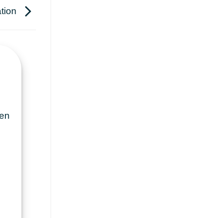
ation
 en