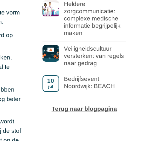
Heldere
zorgcommunicatie:
ste vorm
complexe medische
n.
informatie begrijpelijk
maken
rd op
Veiligheidscultuur
versterken: van regels
eken.
naar gedrag
l te
Bedrijfsevent
10
Noordwijk: BEACH
jul
ebben
og beter
Terug naar blogpagina
wordt
 de stof
t op de