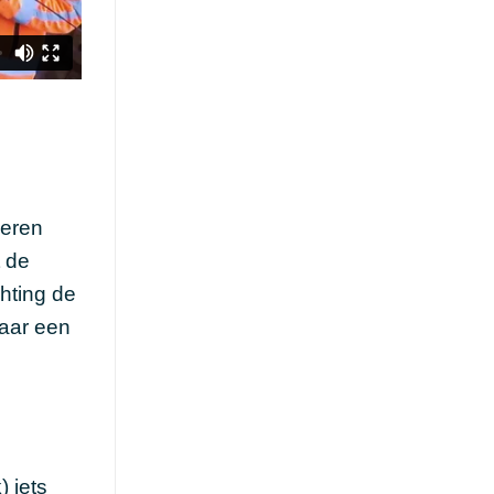
leren
t de
chting de
waar een
) iets