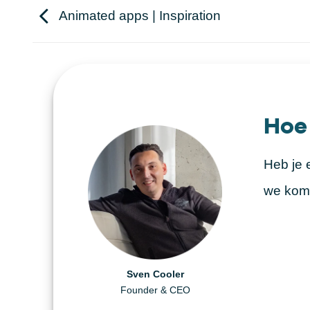
Animated apps | Inspiration
Hoe
Heb je 
we kome
Daniël Visscher
Helen Berger
Sven Cooler
Creative Producer
Founder & CEO
Art Director