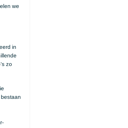
delen we
eerd in
illende
’s zo
ie
a bestaan
r-