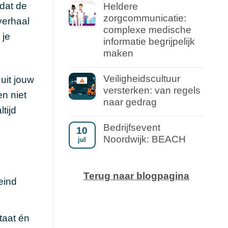
 dat de
Heldere
zorgcommunicatie:
verhaal
complexe medische
 je
informatie begrijpelijk
maken
Veiligheidscultuur
uit jouw
versterken: van regels
en niet
naar gedrag
tijd
Bedrijfsevent
10
Noordwijk: BEACH
jul
Terug naar blogpagina
eind
taat én