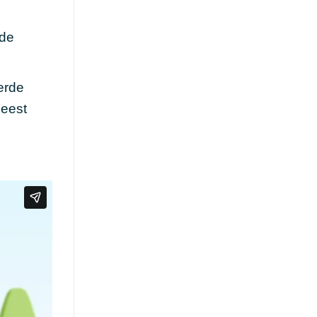
 de
erde
meest