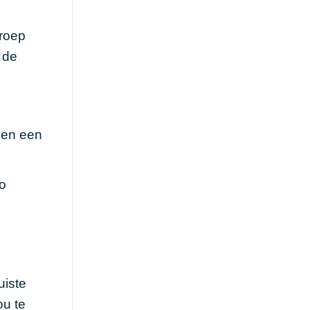
groep
 de
 en een
o
uiste
ou te