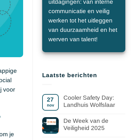
uitdagingen: van interne
communicatie en veilig
werken tot het uitleggen
van duurzaamheid en het
werven van talent!
rappige
Laatste berichten
ocial
j voor
Cooler Safety Day:
27
Landhuis Wolfslaar
nov
?
De Week van de
Veiligheid 2025
 om je