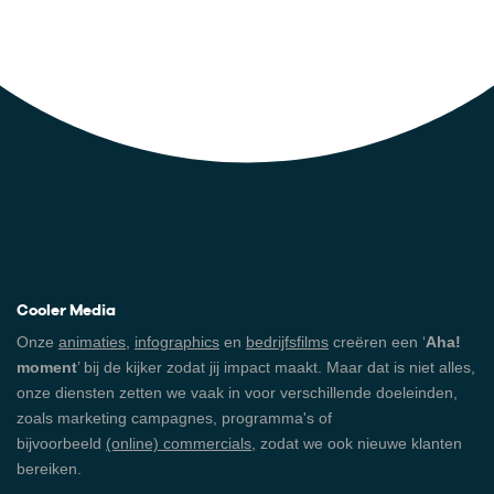
Cooler Media
Onze
animaties
,
infographics
en
bedrijfsfilms
creëren een ‘
Aha!
moment
’ bij de kijker zodat jij impact maakt. Maar dat is niet alles,
onze diensten zetten we vaak in voor verschillende doeleinden,
zoals marketing campagnes, programma's of
bijvoorbeeld
(online) commercials
, zodat we ook nieuwe klanten
bereiken.