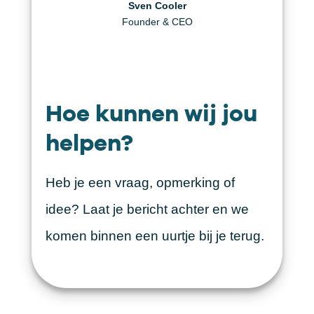
Daniël Visscher
Helen Berger
Sven Cooler
Creative Producer
Founder & CEO
Art Director
Hoe kunnen wij jou
helpen?
Heb je een vraag, opmerking of
idee? Laat je bericht achter en we
komen binnen een uurtje bij je terug.