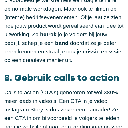
bijvoorbeeld je werknemers een dagje te filmen
op normale werkdagen. Maar ook te filmen op
(interne) bedrijfsevenementen. Of je laat ze zien
hoe jouw product wordt gerealiseerd van idee tot
uitwerking. Zo
betrek
je je volgers bij jouw
bedrijf, schep je een
band
doordat ze je beter
leren kennen en straal je ook je
missie en visie
op een creatieve manier uit.
8. Gebruik calls to action
Calls to action (CTA’s) genereren tot wel
380%
meer leads
in video’s! Een CTA in je video
Instagram Story is dus zeker een aanrader! Zet
een CTA in om bijvoorbeeld je volgers te leiden
naar je website of naar een landingspagina voor