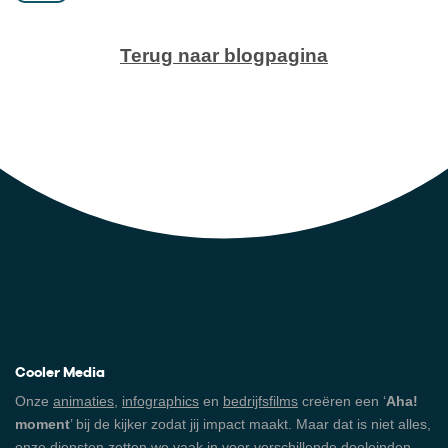
Terug naar blogpagina
Cooler Media
Onze
animaties
,
infographics
en
bedrijfsfilms
creëren een ‘
Aha!
moment
’ bij de kijker zodat jij impact maakt. Maar dat is niet alles,
onze diensten zetten we vaak in voor verschillende doeleinden,