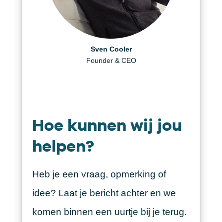
Daniël Visscher
Helen Berger
Sven Cooler
Creative Producer
Founder & CEO
Art Director
Hoe kunnen wij jou
helpen?
Heb je een vraag, opmerking of
idee? Laat je bericht achter en we
komen binnen een uurtje bij je terug.