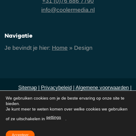
+31 (0)76 886 7790
info@coolermedia.nl
Navigatie
Je bevindt je hier:
Home
»
Design
Sitemap
|
Privacybeleid
|
Algemene voorwaarden
|
Cookies
|
Contact
We gebruiken cookies om je de beste ervaring op onze site te
bieden.
Je kunt meer te weten komen over welke cookies we gebruiken
© 2011-2026 Cooler Media. Cooler Media is door
settings
of ze uitschakelen in
.
klanten beoordeeld met
een 9,4 / 10 op basis van
200+ reviews
Accepteer