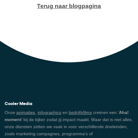
Terug naar blogpagina
Cooler Media
Onze
animaties
,
infographics
en
bedrijfsfilms
creëren een ‘
Aha!
moment
’ bij de kijker zodat jij impact maakt. Maar dat is niet alles,
onze diensten zetten we vaak in voor verschillende doeleinden,
zoals marketing campagnes, programma's of