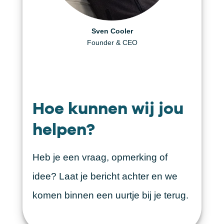
Daniël Visscher
Helen Berger
Sven Cooler
Creative Producer
Founder & CEO
Art Director
Hoe kunnen wij jou
helpen?
Heb je een vraag, opmerking of
idee? Laat je bericht achter en we
komen binnen een uurtje bij je terug.