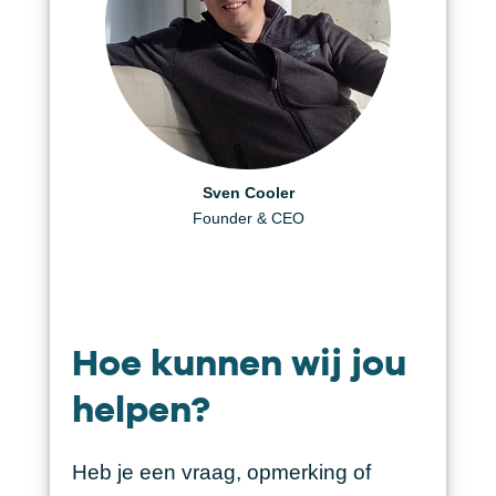
Daniël Visscher
Helen Berger
Sven Cooler
Creative Producer
Founder & CEO
Art Director
Hoe kunnen wij jou
helpen?
Heb je een vraag, opmerking of