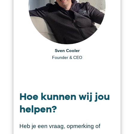
Daniël Visscher
Helen Berger
Sven Cooler
Creative Producer
Founder & CEO
Art Director
Hoe kunnen wij jou
helpen?
Heb je een vraag, opmerking of