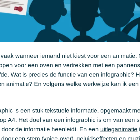
vaak wanneer iemand niet kiest voor een animatie.
 inlopen voor een oven en vertrekken met een pannens
lfde. Wat is precies de functie van een infographic? 
een animatie? En volgens welke werkwijze kan ik een
raphic is een stuk tekstuele informatie, opgemaakt me
f op A4. Het doel van een infographic is om van een s
 door de informatie heenleidt. En een
uitleganimatie
 door een stem (voice-over), geluidseffecten en muz