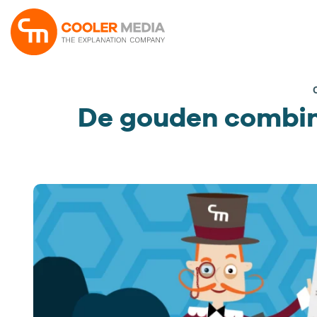
Ga
naar
inhoud
De gouden combin