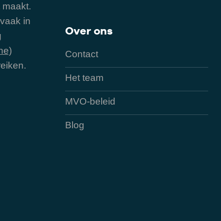
ct maakt.
 vaak in
Over ons
g
ne)
Contact
eiken.
Het team
MVO-beleid
Blog