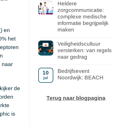
Heldere
zorgcommunicatie:
complexe medische
informatie begrijpelijk
maken
7
) en
50% het
Veiligheidscultuur
ceptoren
versterken: van regels
en
naar gedrag
k naar
Bedrijfsevent
10
Noordwijk: BEACH
jul
kijker de
worden
Terug naar blogpagina
rkte
phic is