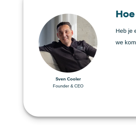
Hoe
Heb je 
we kome
Daniël Visscher
Helen Berger
Sven Cooler
Creative Producer
Founder & CEO
Art Director