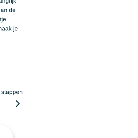
angrijk
aan de
tje
maak je
 stappen