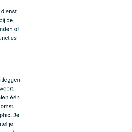
 dienst
bij de
onden of
uncties
uitleggen
weert,
hien één
komst.
aphic. Je
tel je