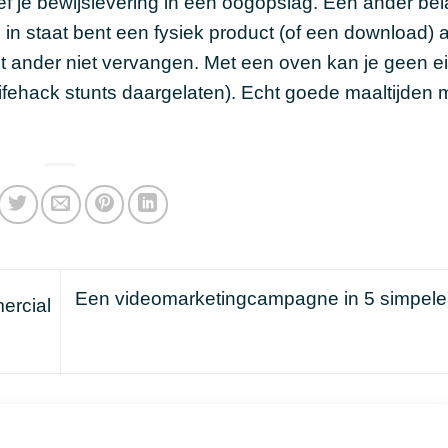
eef je bewijslevering in een oogopslag. Een ander bel
c in staat bent een fysiek product (of een download) 
t ander niet vervangen. Met een oven kan je geen ei
ehack stunts daargelaten). Echt goede maaltijden 
Een videomarketingcampagne in 5 simpele
ercial