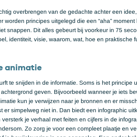
achtig overbrengen van de gedachte achter een idee,
er worden principes uitgelegd die een “aha” moment 
niet snappen. Dit alles gebeurt bij voorkeur in 75 sec
, identiteit, visie, waarom, wat, hoe en praktische f
e animatie
urft te snijden in de informatie. Soms is het principe 
en achtergrond geven. Bijvoorbeeld wanneer je iets be
nimatie kun je verwijzen naar je bronnen en er missc
t er simpelweg niet in. Dan biedt een infographic uit
n versterk je verhaal met feiten en cijfers in de infogr
andersom. Zo zorg je voor een compleet plaatje en ver