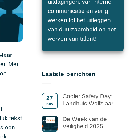
uitdagingen: van interne
communicatie en veilig
werken tot het uitleggen
van duurzaamheid en het
werven van talent!
 Maar
et. Met
Hoe
Laatste berichten
Cooler Safety Day:
27
Landhuis Wolfslaar
nov
t
tuk tekst
De Week van de
Veiligheid 2025
is een
iek.