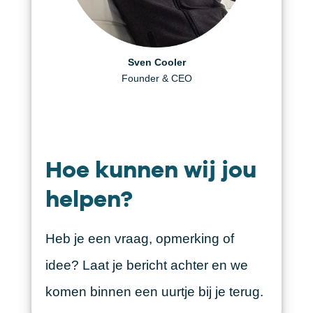
Daniël Visscher
Helen Berger
Sven Cooler
Creative Producer
Founder & CEO
Art Director
Hoe kunnen wij jou
helpen?
Heb je een vraag, opmerking of
idee? Laat je bericht achter en we
komen binnen een uurtje bij je terug.