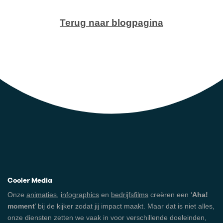
Terug naar blogpagina
Cooler Media
Onze
animaties
,
infographics
en
bedrijfsfilms
creëren een ‘
Aha!
moment
’ bij de kijker zodat jij impact maakt. Maar dat is niet alles,
onze diensten zetten we vaak in voor verschillende doeleinden,