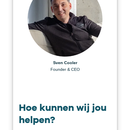
Daniël Visscher
Helen Berger
Sven Cooler
Creative Producer
Founder & CEO
Art Director
Hoe kunnen wij jou
helpen?