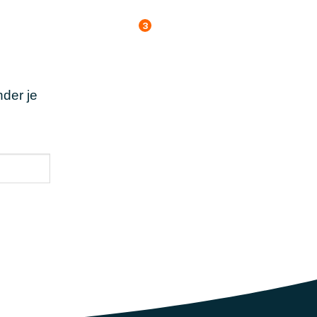
3
rk
Kennis
Over ons
Contact
NL
der je