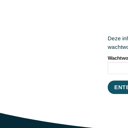
Ga
naar
inhoud
Deze in
wachtwoo
Wachtwo