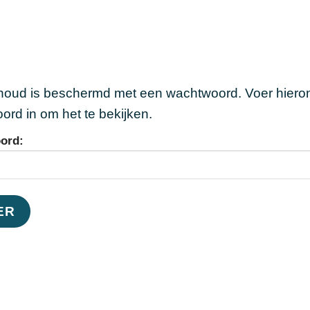
Branches
Thema’s
Ons we
Diensten
houd is beschermd met een wachtwoord. Voer hieron
rd in om het te bekijken.
ord: