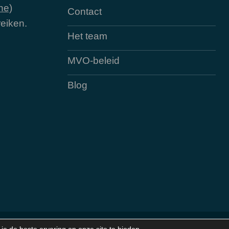
ne)
Contact
eiken.
Het team
MVO-beleid
Blog
nten beoordeeld met
Sitemap
|
Priv