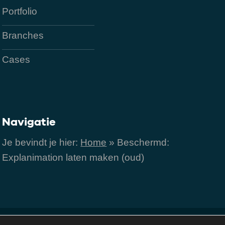
Portfolio
Branches
Cases
Navigatie
Je bevindt je hier:
Home
»
Beschermd:
Explanimation laten maken (oud)
acybeleid
|
Algemene voorwaarden
|
Cookies
|
Contact