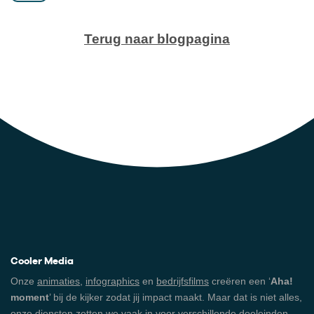
Terug naar blogpagina
Cooler Media
Onze
animaties
,
infographics
en
bedrijfsfilms
creëren een ‘
Aha!
moment
’ bij de kijker zodat jij impact maakt. Maar dat is niet alles,
onze diensten zetten we vaak in voor verschillende doeleinden,