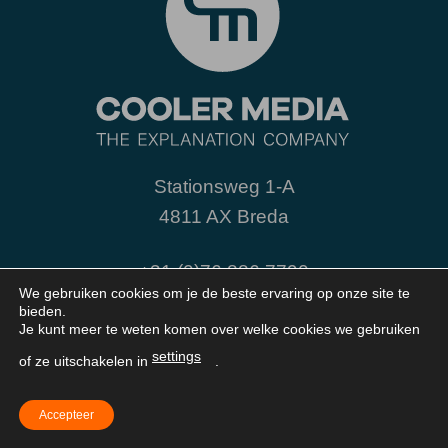
Stationsweg 1-A
4811 AX Breda
+31 (0)76 886 7790
We gebruiken cookies om je de beste ervaring op onze site te
info@coolermedia.nl
bieden.
Je kunt meer te weten komen over welke cookies we gebruiken
settings
of ze uitschakelen in
.
Navigatie
Accepteer
Je bevindt je hier:
Home
»
Vacatures
»
Vacature