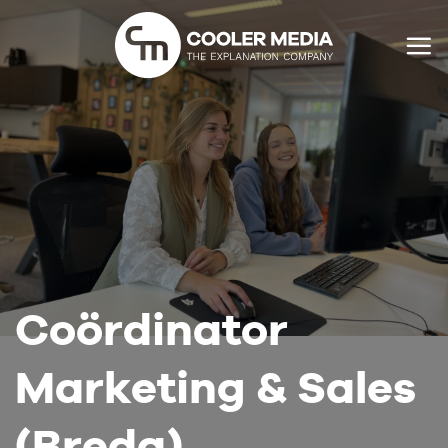
Ga
naar
inhoud
Coördinator
Marketing & Sales
(Breda)