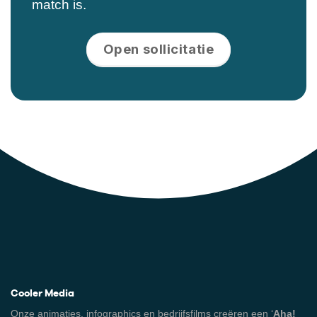
match is.
Open sollicitatie
Cooler Media
Onze
animaties
,
infographics
en
bedrijfsfilms
creëren een ‘
Aha!