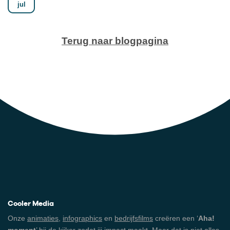
jul
Terug naar blogpagina
Cooler Media
Onze
animaties
,
infographics
en
bedrijfsfilms
creëren een ‘
Aha!